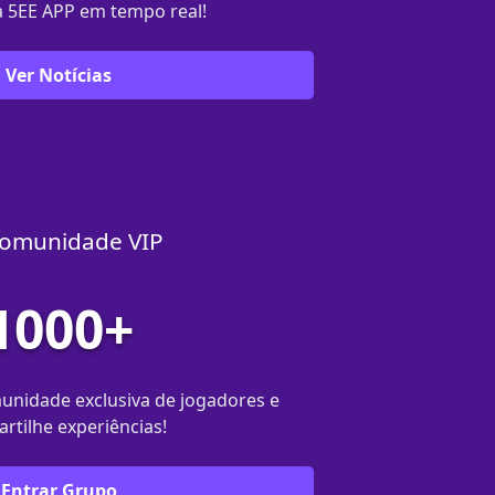
a 5EE APP em tempo real!
Ver Notícias
Comunidade VIP
1000+
unidade exclusiva de jogadores e
rtilhe experiências!
Entrar Grupo