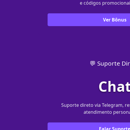
e códigos promocionai
Ver Bônus
💬 Suporte Di
Cha
Suporte direto via Telegram, r
atendimento persona
Falar Suport