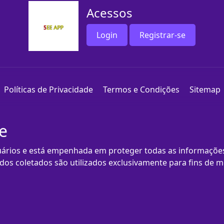
Acessos
Login
Registrar-se
Políticas de Privacidade
Termos e Condições
Sitemap
de
suários e está empenhada em proteger todas as informaçõe
os coletados são utilizados exclusivamente para fins de m