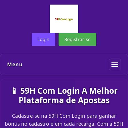
Login
Registrar-se
Menu
📱 59H Com Login A Melhor
Plataforma de Apostas
Cadastre-se na 59H Com Login para ganhar
bônus no cadastro e em cada recarga. Com a 59H