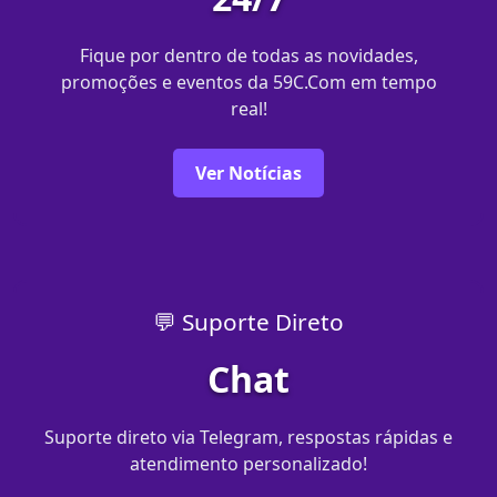
Fique por dentro de todas as novidades,
promoções e eventos da 59C.Com em tempo
real!
Ver Notícias
💬 Suporte Direto
Chat
Suporte direto via Telegram, respostas rápidas e
atendimento personalizado!