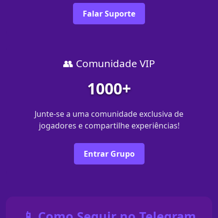
Falar Suporte
👥 Comunidade VIP
1000+
Junte-se a uma comunidade exclusiva de
jogadores e compartilhe experiências!
Entrar Grupo
📱 Como Seguir no Telegram