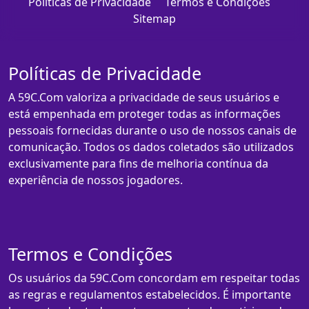
Políticas de Privacidade
Termos e Condições
Sitemap
Políticas de Privacidade
A 59C.Com valoriza a privacidade de seus usuários e
está empenhada em proteger todas as informações
pessoais fornecidas durante o uso de nossos canais de
comunicação. Todos os dados coletados são utilizados
exclusivamente para fins de melhoria contínua da
experiência de nossos jogadores.
Termos e Condições
Os usuários da 59C.Com concordam em respeitar todas
as regras e regulamentos estabelecidos. É importante