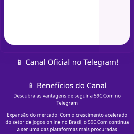
📱 Canal Oficial no Telegram!
📱 Benefícios do Canal
Descubra as vantagens de seguir a 59C.Com no
Telegram
Expansão do mercado: Com o crescimento acelerado
do setor de jogos online no Brasil, o 59C.Com continua
a ser uma das plataformas mais procuradas