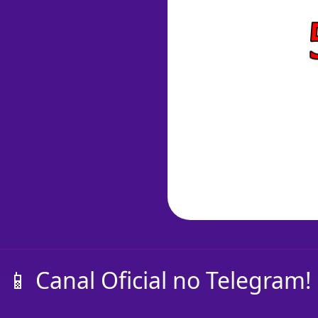
📱 Canal Oficial no Telegram!