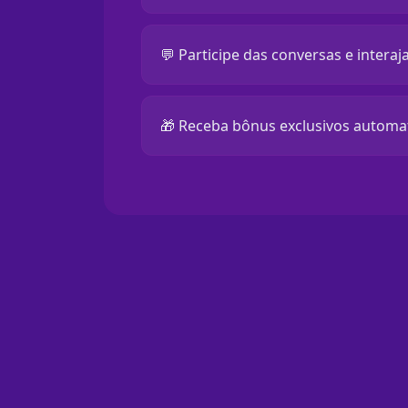
💬 Participe das conversas e interaj
🎁 Receba bônus exclusivos autom