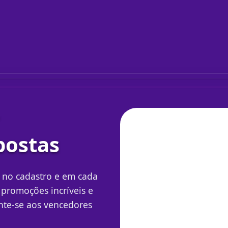
postas
 no cadastro e em cada
 promoções incríveis e
unte-se aos vencedores