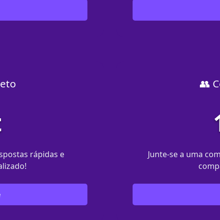
reto
👥 
t
espostas rápidas e
Junte-se a uma com
lizado!
compa
e