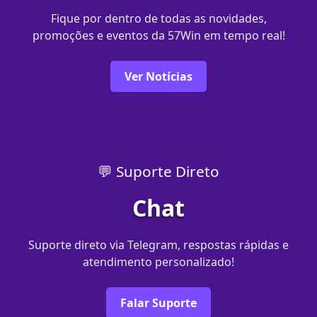
Fique por dentro de todas as novidades,
promoções e eventos da 57Win em tempo real!
Ver Notícias
💬 Suporte Direto
Chat
Suporte direto via Telegram, respostas rápidas e
atendimento personalizado!
Falar Suporte