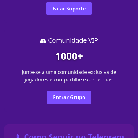
Falar Suporte
👥 Comunidade VIP
1000+
Junte-se a uma comunidade exclusiva de
jogadores e compartilhe experiências!
Entrar Grupo
📱 Como Seguir no Telegram