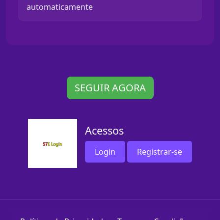
automaticamente
SEGUIR AGORA
Acessos
Login
Registrar-se