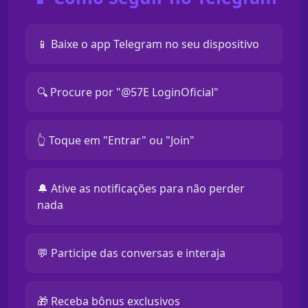
📱 Baixe o app Telegram no seu dispositivo
🔍 Procure por "@57E LoginOficial"
👆 Toque em "Entrar" ou "Join"
🔔 Ative as notificações para não perder
nada
💬 Participe das conversas e interaja
🎁 Receba bônus exclusivos