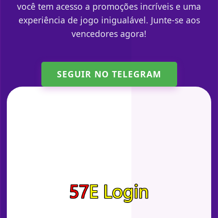
você tem acesso a promoções incríveis e uma
experiência de jogo inigualável. Junte-se aos
vencedores agora!
SEGUIR NO TELEGRAM