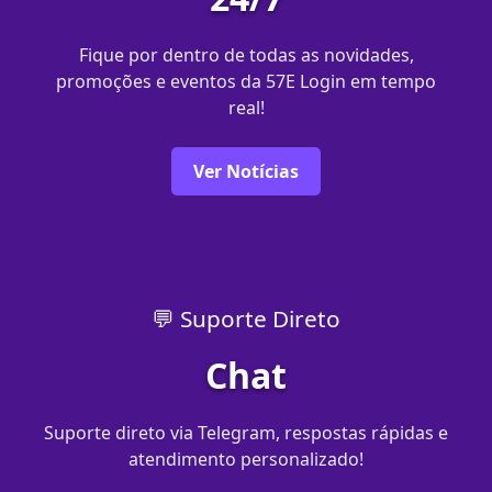
Fique por dentro de todas as novidades,
promoções e eventos da 57E Login em tempo
real!
Ver Notícias
💬 Suporte Direto
Chat
Suporte direto via Telegram, respostas rápidas e
atendimento personalizado!