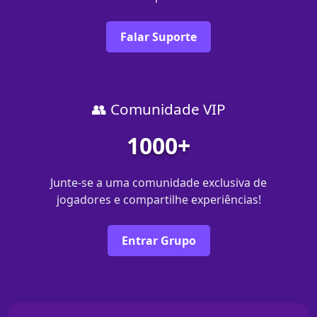
Falar Suporte
👥 Comunidade VIP
1000+
Junte-se a uma comunidade exclusiva de
jogadores e compartilhe experiências!
Entrar Grupo