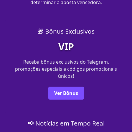
determinar a aposta vencedora.
🎁 Bônus Exclusivos
VIP
Receba bônus exclusivos do Telegram,
promoções especiais e códigos promocionais
únicos!
Ver Bônus
📢 Notícias em Tempo Real