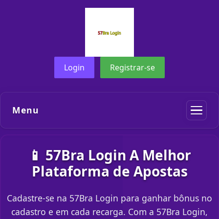
Login
Registrar-se
Menu
📱 57Bra Login A Melhor
Plataforma de Apostas
Cadastre-se na 57Bra Login para ganhar bônus no
cadastro e em cada recarga. Com a 57Bra Login,