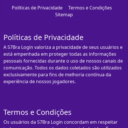
Políticas de Privacidade
Termos e Condições
Sitemap
Políticas de Privacidade
A 57Bra Login valoriza a privacidade de seus usuários e
está empenhada em proteger todas as informações
pessoais fornecidas durante o uso de nossos canais de
comunicação. Todos os dados coletados são utilizados
exclusivamente para fins de melhoria contínua da
experiência de nossos jogadores.
Termos e Condições
Os usuários da 57Bra Login concordam em respeitar