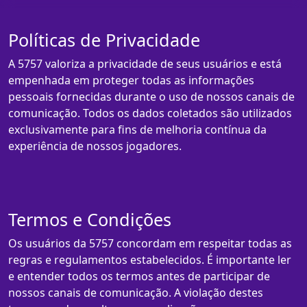
Políticas de Privacidade
A 5757 valoriza a privacidade de seus usuários e está
empenhada em proteger todas as informações
pessoais fornecidas durante o uso de nossos canais de
comunicação. Todos os dados coletados são utilizados
exclusivamente para fins de melhoria contínua da
experiência de nossos jogadores.
Termos e Condições
Os usuários da 5757 concordam em respeitar todas as
regras e regulamentos estabelecidos. É importante ler
e entender todos os termos antes de participar de
nossos canais de comunicação. A violação destes