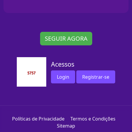
SEGUIR AGORA
Acessos
Login
Registrar-se
Políticas de Privacidade
Termos e Condições
Sitemap