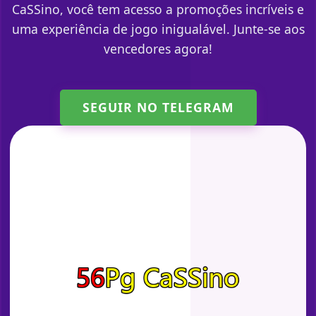
CaSSino, você tem acesso a promoções incríveis e
uma experiência de jogo inigualável. Junte-se aos
vencedores agora!
SEGUIR NO TELEGRAM