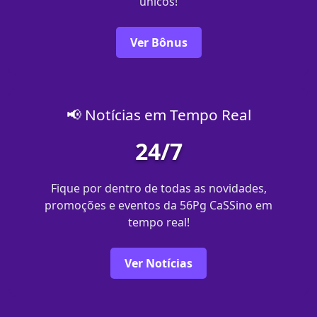
únicos!
Ver Bônus
📢 Notícias em Tempo Real
24/7
Fique por dentro de todas as novidades,
promoções e eventos da 56Pg CaSSino em
tempo real!
Ver Notícias