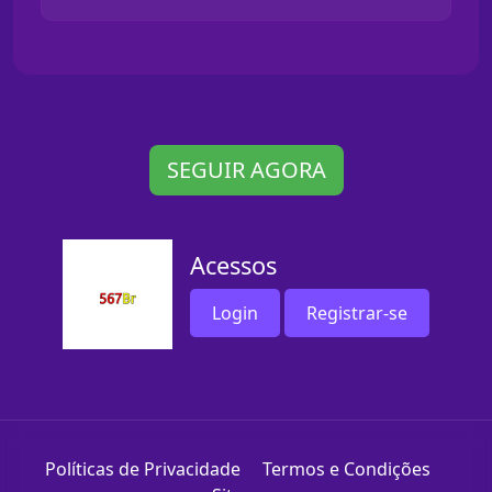
SEGUIR AGORA
Acessos
Login
Registrar-se
Políticas de Privacidade
Termos e Condições