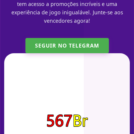
tem acesso a promoções incríveis e uma
experiência de jogo inigualável. Junte-se aos
vencedores agora!
SEGUIR NO TELEGRAM