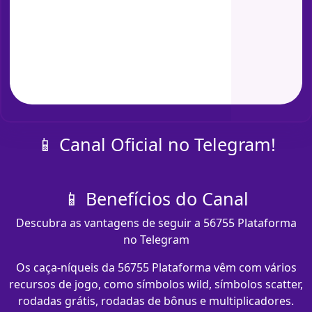
📱 Canal Oficial no Telegram!
📱 Benefícios do Canal
Descubra as vantagens de seguir a 56755 Plataforma
no Telegram
Os caça-níqueis da 56755 Plataforma vêm com vários
recursos de jogo, como símbolos wild, símbolos scatter,
rodadas grátis, rodadas de bônus e multiplicadores.