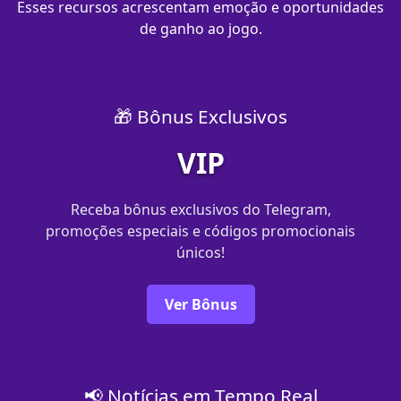
Esses recursos acrescentam emoção e oportunidades
de ganho ao jogo.
🎁 Bônus Exclusivos
VIP
Receba bônus exclusivos do Telegram,
promoções especiais e códigos promocionais
únicos!
Ver Bônus
📢 Notícias em Tempo Real