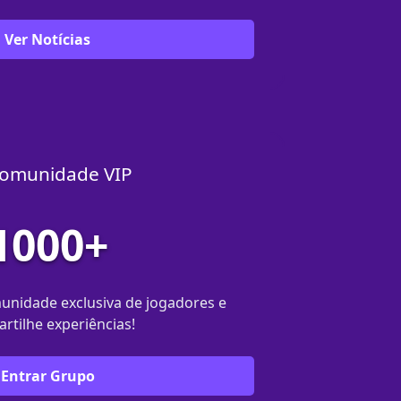
Ver Notícias
Comunidade VIP
1000+
unidade exclusiva de jogadores e
rtilhe experiências!
Entrar Grupo