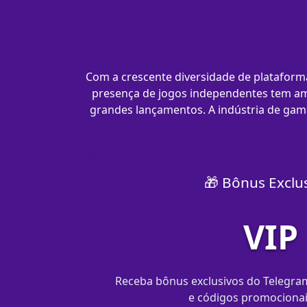
Com a crescente diversidade de plataform
presença de jogos independentes tem amp
grandes lançamentos. A indústria de games
🎁 Bônus Exclu
VIP
Receba bônus exclusivos do Telegra
e códigos promocionai