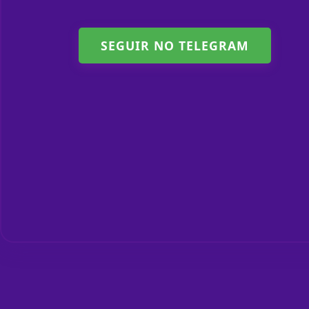
SEGUIR NO TELEGRAM