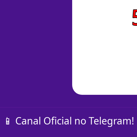
📱 Canal Oficial no Telegram!