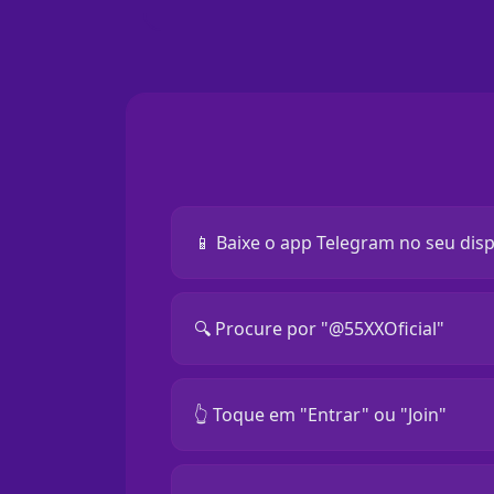
📱 Baixe o app Telegram no seu disp
🔍 Procure por "@55XXOficial"
👆 Toque em "Entrar" ou "Join"