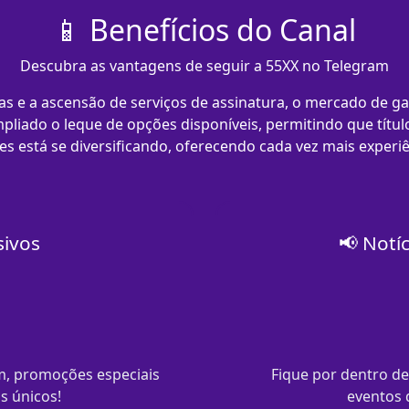
📱 Benefícios do Canal
Descubra as vantagens de seguir a 55XX no Telegram
as e a ascensão de serviços de assinatura, o mercado de 
liado o leque de opções disponíveis, permitindo que tít
 está se diversificando, oferecendo cada vez mais experiê
sivos
📢 Notí
m, promoções especiais
Fique por dentro d
s únicos!
eventos 