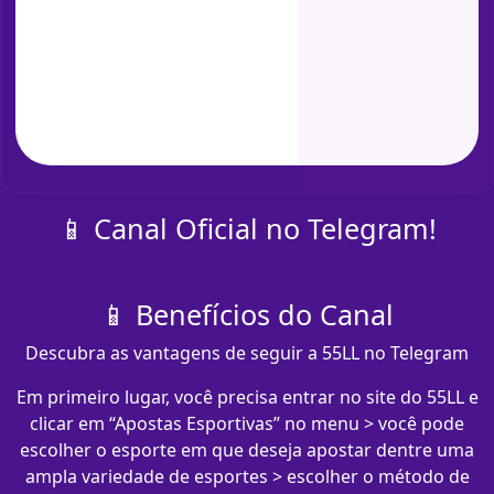
📱 Canal Oficial no Telegram!
📱 Benefícios do Canal
Descubra as vantagens de seguir a 55LL no Telegram
Em primeiro lugar, você precisa entrar no site do 55LL e
clicar em “Apostas Esportivas” no menu > você pode
escolher o esporte em que deseja apostar dentre uma
ampla variedade de esportes > escolher o método de