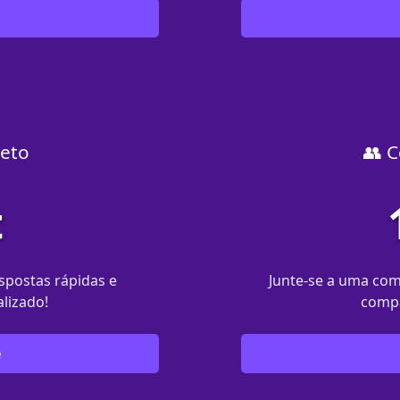
reto
👥 
t
espostas rápidas e
Junte-se a uma com
lizado!
compa
e