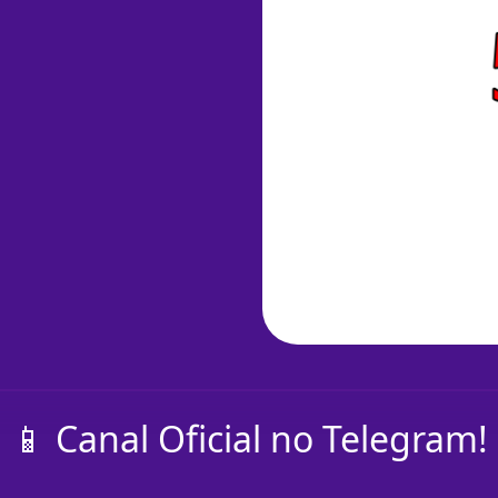
📱 Canal Oficial no Telegram!