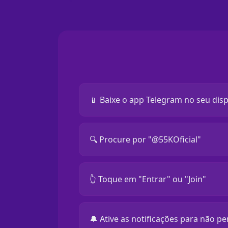
📱 Baixe o app Telegram no seu disp
🔍 Procure por "@55KOficial"
👆 Toque em "Entrar" ou "Join"
🔔 Ative as notificações para não p