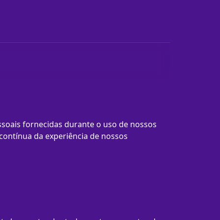
ssoais fornecidas durante o uso de nossos
 contínua da experiência de nossos