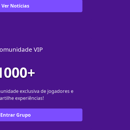
Ver Notícias
Comunidade VIP
1000+
unidade exclusiva de jogadores e
rtilhe experiências!
Entrar Grupo