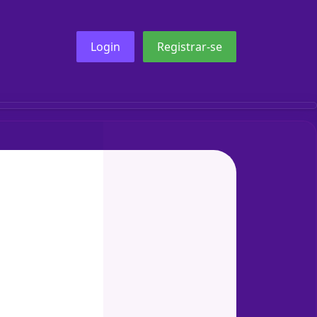
Login
Registrar-se