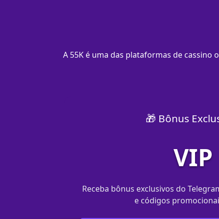
A 55K é uma das plataformas de cassino on
🎁 Bônus Exclu
VIP
Receba bônus exclusivos do Telegra
e códigos promocionai