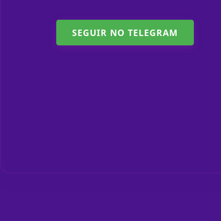
SEGUIR NO TELEGRAM