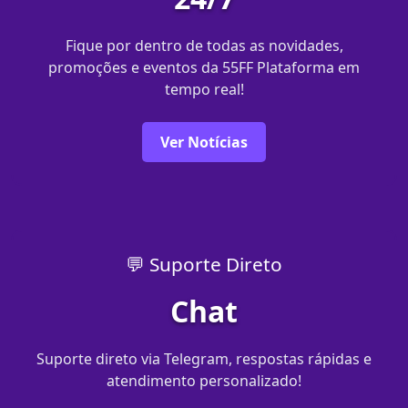
Fique por dentro de todas as novidades,
promoções e eventos da 55FF Plataforma em
tempo real!
Ver Notícias
💬 Suporte Direto
Chat
Suporte direto via Telegram, respostas rápidas e
atendimento personalizado!