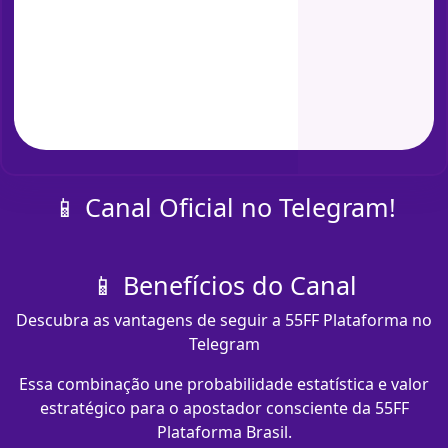
📱 Canal Oficial no Telegram!
📱 Benefícios do Canal
Descubra as vantagens de seguir a 55FF Plataforma no
Telegram
Essa combinação une probabilidade estatística e valor
estratégico para o apostador consciente da 55FF
Plataforma Brasil.