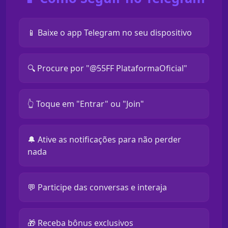
📱 Baixe o app Telegram no seu dispositivo
🔍 Procure por "@55FF PlataformaOficial"
👆 Toque em "Entrar" ou "Join"
🔔 Ative as notificações para não perder
nada
💬 Participe das conversas e interaja
🎁 Receba bônus exclusivos