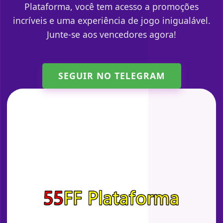
Plataforma, você tem acesso a promoções
incríveis e uma experiência de jogo inigualável.
Junte-se aos vencedores agora!
SEGUIR NO TELEGRAM