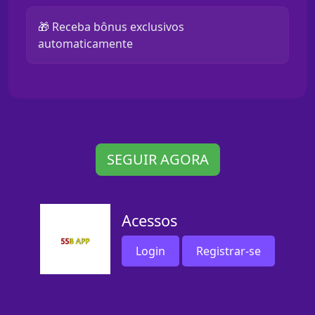
🎁 Receba bônus exclusivos
automaticamente
SEGUIR AGORA
Acessos
Login
Registrar-se