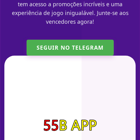
tem acesso a promoções incríveis e uma
experiência de jogo inigualável. Junte-se aos
vencedores agora!
SEGUIR NO TELEGRAM