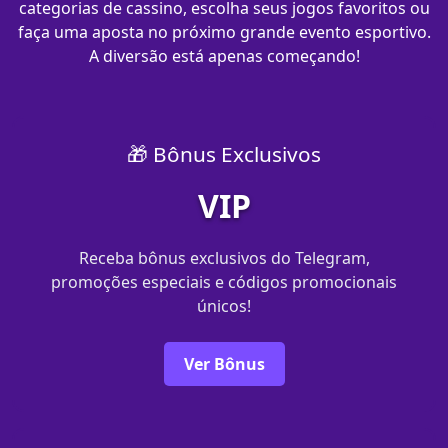
categorias de cassino, escolha seus jogos favoritos ou
faça uma aposta no próximo grande evento esportivo.
A diversão está apenas começando!
🎁 Bônus Exclusivos
VIP
Receba bônus exclusivos do Telegram,
promoções especiais e códigos promocionais
únicos!
Ver Bônus