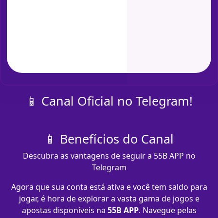
📱 Canal Oficial no Telegram!
📱 Benefícios do Canal
Descubra as vantagens de seguir a 55B APP no
Telegram
Agora que sua conta está ativa e você tem saldo para
jogar, é hora de explorar a vasta gama de jogos e
apostas disponíveis na
55B APP
. Navegue pelas