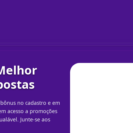
Melhor
postas
 bônus no cadastro e em
tem acesso a promoções
ualável. Junte-se aos