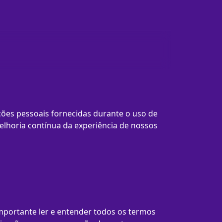
ões pessoais fornecidas durante o uso de
elhoria contínua da experiência de nossos
mportante ler e entender todos os termos