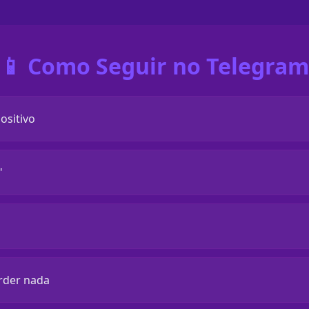
📱 Como Seguir no Telegram
ositivo
"
erder nada