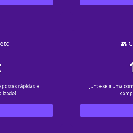
reto
👥 
t
espostas rápidas e
Junte-se a uma com
lizado!
compa
e