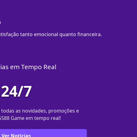
m
atisfação tanto emocional quanto financeira.
cias em Tempo Real
24/7
e todas as novidades, promoções e
5588 Game em tempo real!
Ver Notícias