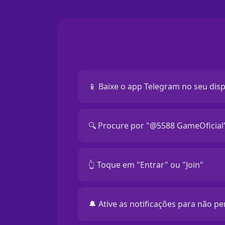
📱 Baixe o app Telegram no seu disp
🔍 Procure por "@5588 GameOficial
👆 Toque em "Entrar" ou "Join"
🔔 Ative as notificações para não p