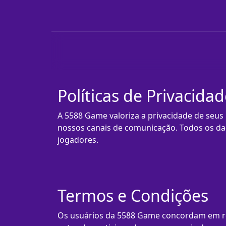
Políticas de Privacida
A 5588 Game valoriza a privacidade de seu
nossos canais de comunicação. Todos os dad
jogadores.
Termos e Condições
Os usuários da 5588 Game concordam em res