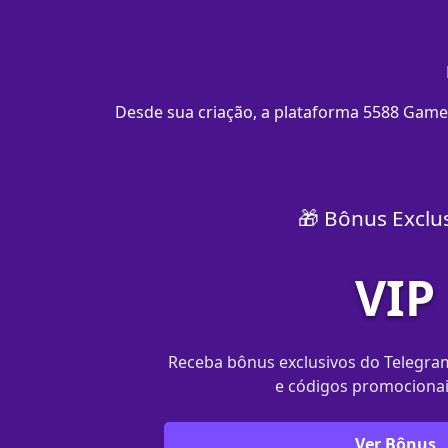
Desde sua criação, a plataforma 5588 Game B
🎁 Bônus Exclu
VIP
Receba bônus exclusivos do Telegra
e códigos promocionai
Ver Bônus