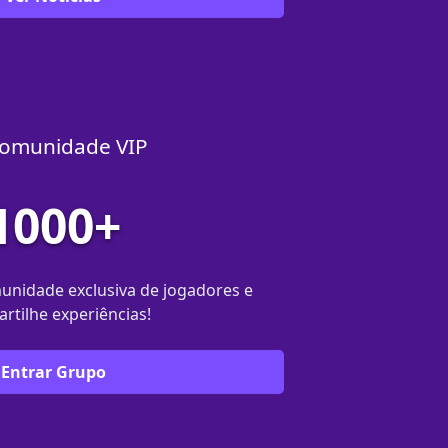
Comunidade VIP
1000+
unidade exclusiva de jogadores e
rtilhe experiências!
Entrar Grupo