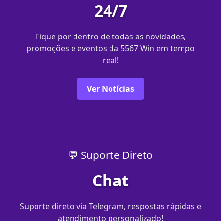
24/7
Fique por dentro de todas as novidades,
promoções e eventos da 5567 Win em tempo
real!
Ver Notícias
💬 Suporte Direto
Chat
Suporte direto via Telegram, respostas rápidas e
atendimento personalizado!