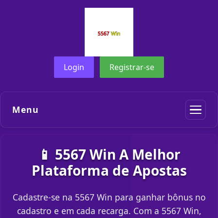
Login
Registrar-se
Menu
📱 5567 Win A Melhor
Plataforma de Apostas
Cadastre-se na 5567 Win para ganhar bônus no
cadastro e em cada recarga. Com a 5567 Win,