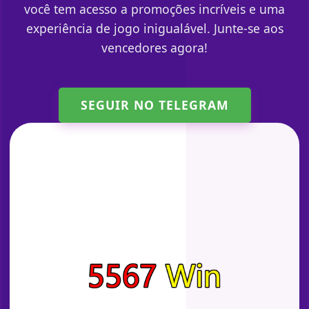
você tem acesso a promoções incríveis e uma
experiência de jogo inigualável. Junte-se aos
vencedores agora!
SEGUIR NO TELEGRAM