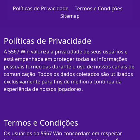
Políticas de Privacidade
Termos e Condições
Sitemap
Políticas de Privacidade
A 5567 Win valoriza a privacidade de seus usuários e
está empenhada em proteger todas as informações
pessoais fornecidas durante o uso de nossos canais de
comunicação. Todos os dados coletados são utilizados
exclusivamente para fins de melhoria contínua da
experiência de nossos jogadores.
Termos e Condições
Os usuários da 5567 Win concordam em respeitar