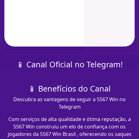
📱 Canal Oficial no Telegram!
📱 Benefícios do Canal
Descubra as vantagens de seguir a 5567 Win no
Telegram
Com serviços de alta qualidade e ótima reputação, a
5567 Win construiu um elo de confiança com os
jogadores da 5567 Win Brasil , oferecendo os saques