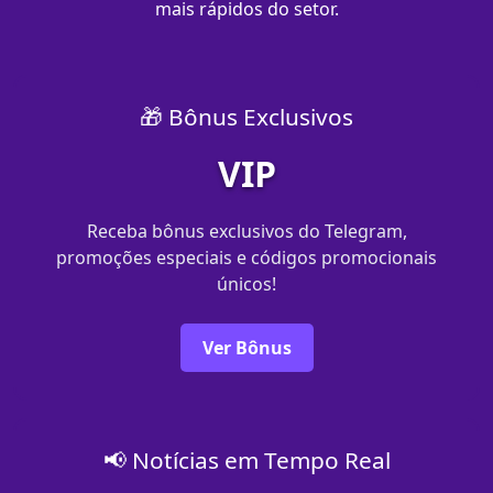
mais rápidos do setor.
🎁 Bônus Exclusivos
VIP
Receba bônus exclusivos do Telegram,
promoções especiais e códigos promocionais
únicos!
Ver Bônus
📢 Notícias em Tempo Real