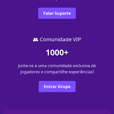
Falar Suporte
👥 Comunidade VIP
1000+
Junte-se a uma comunidade exclusiva de
jogadores e compartilhe experiências!
Entrar Grupo