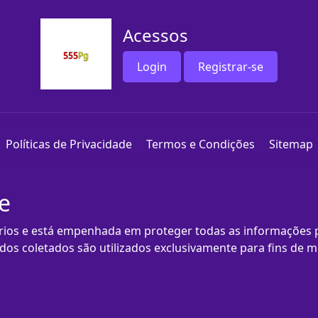
Acessos
Login
Registrar-se
Políticas de Privacidade
Termos e Condições
Sitemap
de
ários e está empenhada em proteger todas as informações 
os coletados são utilizados exclusivamente para fins de m