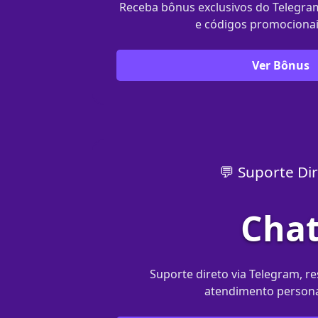
Receba bônus exclusivos do Telegra
e códigos promocionai
Ver Bônus
💬 Suporte Di
Cha
Suporte direto via Telegram, r
atendimento persona