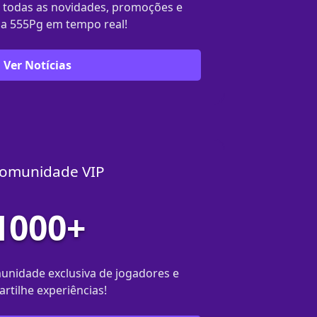
e todas as novidades, promoções e
a 555Pg em tempo real!
Ver Notícias
Comunidade VIP
1000+
unidade exclusiva de jogadores e
rtilhe experiências!