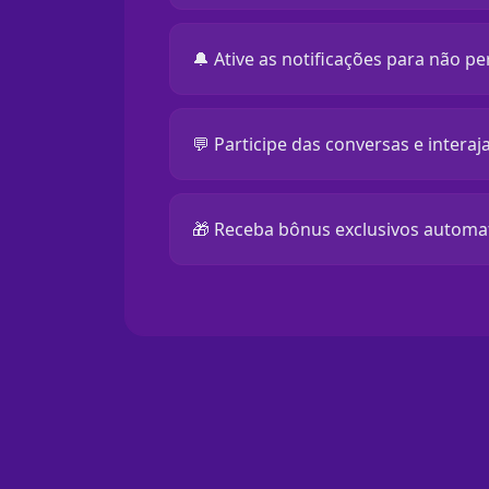
🔔 Ative as notificações para não p
💬 Participe das conversas e interaj
🎁 Receba bônus exclusivos autom