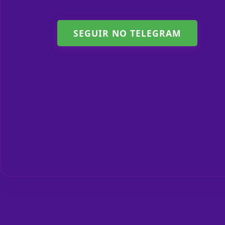
SEGUIR NO TELEGRAM