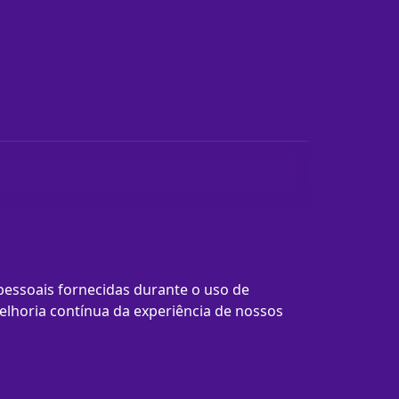
pessoais fornecidas durante o uso de
elhoria contínua da experiência de nossos