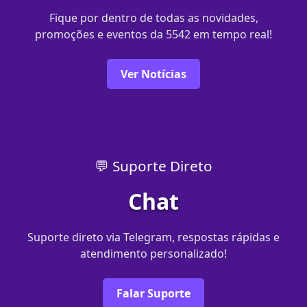
Fique por dentro de todas as novidades,
promoções e eventos da 5542 em tempo real!
Ver Notícias
💬 Suporte Direto
Chat
Suporte direto via Telegram, respostas rápidas e
atendimento personalizado!
Falar Suporte