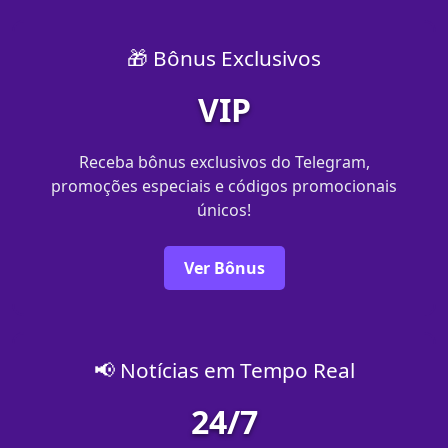
🎁 Bônus Exclusivos
VIP
Receba bônus exclusivos do Telegram,
promoções especiais e códigos promocionais
únicos!
Ver Bônus
📢 Notícias em Tempo Real
24/7