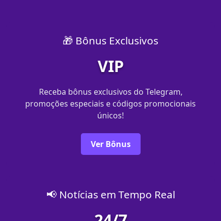
🎁 Bônus Exclusivos
VIP
Receba bônus exclusivos do Telegram,
promoções especiais e códigos promocionais
únicos!
Ver Bônus
📢 Notícias em Tempo Real
24/7