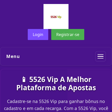
Login
Registrar-se
Menu
📱 5526 Vip A Melhor
Plataforma de Apostas
Cadastre-se na 5526 Vip para ganhar bônus no
cadastro e em cada recarga. Com a 5526 Vip, você