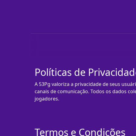
Políticas de Privacida
A 53Pg valoriza a privacidade de seus usuá
canais de comunicação. Todos os dados cole
jogadores.
Termos e Condições