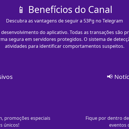
📱 Benefícios do Canal
Descubra as vantagens de seguir a 53Pg no Telegram
desenvolvimento do aplicativo. Todas as transações são prot
ma segura em servidores protegidos. O sistema de detec
atividades para identificar comportamentos suspeitos.
sivos
📢 Notí
m, promoções especiais
Fique por dentro d
s únicos!
eventos 