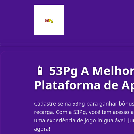
📱 53Pg A Melho
Plataforma de A
Cadastre-se na 53Pg para ganhar bônus
recarga. Com a 53Pg, você tem acesso a
uma experiência de jogo inigualável. J
agora!