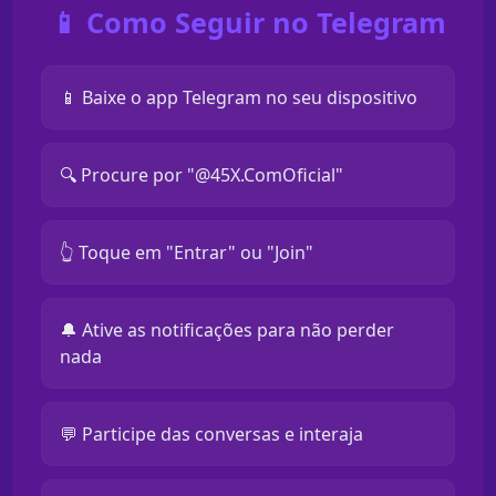
📱 Como Seguir no Telegram
📱 Baixe o app Telegram no seu dispositivo
🔍 Procure por "@45X.ComOficial"
👆 Toque em "Entrar" ou "Join"
🔔 Ative as notificações para não perder
nada
💬 Participe das conversas e interaja