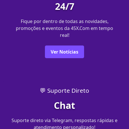
24/7
Fique por dentro de todas as novidades,
promoções e eventos da 45X.Com em tempo
real!
Ver Notícias
💬 Suporte Direto
Chat
Suporte direto via Telegram, respostas rápidas e
atendimento personalizado!