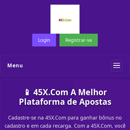
Login
Registrar-se
Menu
📱 45X.Com A Melhor
Plataforma de Apostas
Cadastre-se na 45X.Com para ganhar bônus no
cadastro e em cada recarga. Com a 45X.Com, você