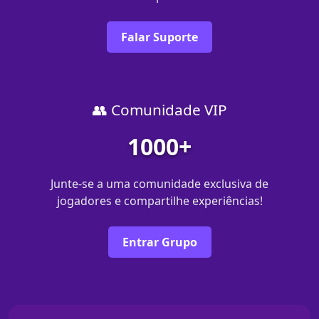
Falar Suporte
👥 Comunidade VIP
1000+
Junte-se a uma comunidade exclusiva de
jogadores e compartilhe experiências!
Entrar Grupo