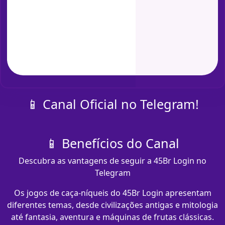
📱 Canal Oficial no Telegram!
📱 Benefícios do Canal
Descubra as vantagens de seguir a 45Br Login no
Telegram
Os jogos de caça-níqueis do 45Br Login apresentam
diferentes temas, desde civilizações antigas e mitologia
até fantasia, aventura e máquinas de frutas clássicas.