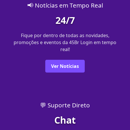
📢 Notícias em Tempo Real
24/7
Fique por dentro de todas as novidades,
promoções e eventos da 45Br Login em tempo
real!
Ver Notícias
💬 Suporte Direto
Chat