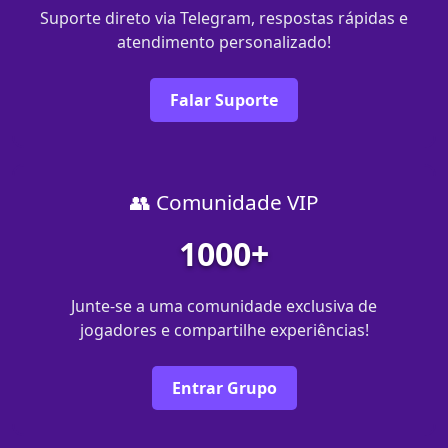
Suporte direto via Telegram, respostas rápidas e
atendimento personalizado!
Falar Suporte
👥 Comunidade VIP
1000+
Junte-se a uma comunidade exclusiva de
jogadores e compartilhe experiências!
Entrar Grupo