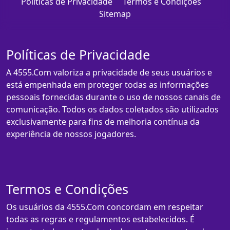
Políticas de Privacidade
Termos e Condições
Sitemap
Políticas de Privacidade
A 4555.Com valoriza a privacidade de seus usuários e
está empenhada em proteger todas as informações
pessoais fornecidas durante o uso de nossos canais de
comunicação. Todos os dados coletados são utilizados
exclusivamente para fins de melhoria contínua da
experiência de nossos jogadores.
Termos e Condições
Os usuários da 4555.Com concordam em respeitar
todas as regras e regulamentos estabelecidos. É