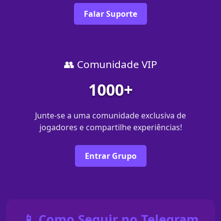
Falar Suporte
👥 Comunidade VIP
1000+
Junte-se a uma comunidade exclusiva de
jogadores e compartilhe experiências!
Entrar Grupo
📱 Como Seguir no Telegram