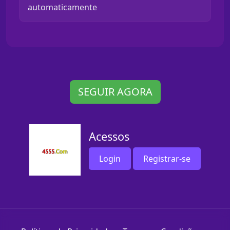
automaticamente
SEGUIR AGORA
Acessos
Login
Registrar-se