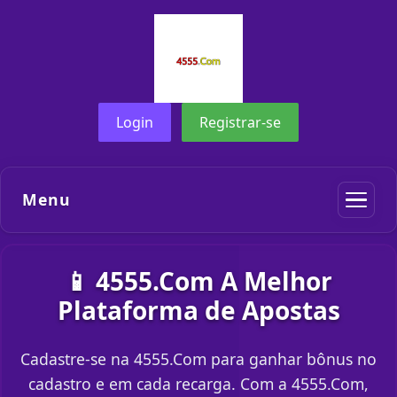
Login
Registrar-se
Menu
📱 4555.Com A Melhor
Plataforma de Apostas
Cadastre-se na 4555.Com para ganhar bônus no
cadastro e em cada recarga. Com a 4555.Com,