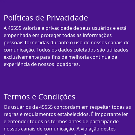
Políticas de Privacidade
A 45555 valoriza a privacidade de seus usuários e está
empenhada em proteger todas as informações
pessoais fornecidas durante o uso de nossos canais de
comunicação. Todos os dados coletados são utilizados
exclusivamente para fins de melhoria contínua da
experiência de nossos jogadores.
Termos e Condições
Os usuários da 45555 concordam em respeitar todas as
regras e regulamentos estabelecidos. É importante ler
e entender todos os termos antes de participar de
nossos canais de comunicação. A violação destes