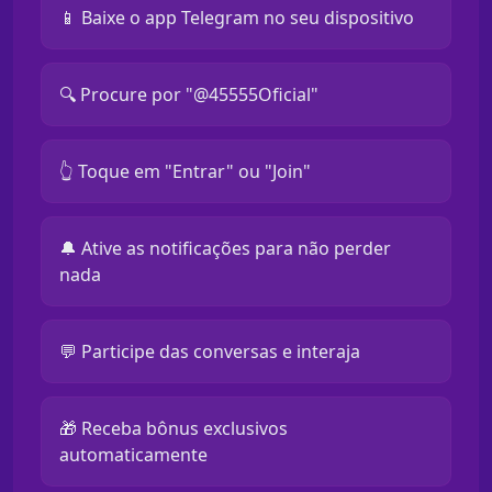
📱 Baixe o app Telegram no seu dispositivo
🔍 Procure por "@45555Oficial"
👆 Toque em "Entrar" ou "Join"
🔔 Ative as notificações para não perder
nada
💬 Participe das conversas e interaja
🎁 Receba bônus exclusivos
automaticamente