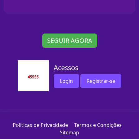
SEGUIR AGORA
Acessos
Login
Registrar-se
Políticas de Privacidade
Termos e Condições
Sitemap