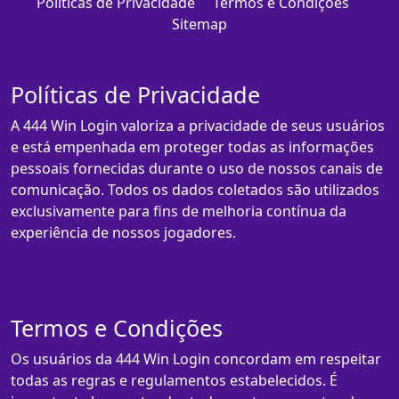
Políticas de Privacidade
Termos e Condições
Sitemap
Políticas de Privacidade
A 444 Win Login valoriza a privacidade de seus usuários
e está empenhada em proteger todas as informações
pessoais fornecidas durante o uso de nossos canais de
comunicação. Todos os dados coletados são utilizados
exclusivamente para fins de melhoria contínua da
experiência de nossos jogadores.
Termos e Condições
Os usuários da 444 Win Login concordam em respeitar
todas as regras e regulamentos estabelecidos. É