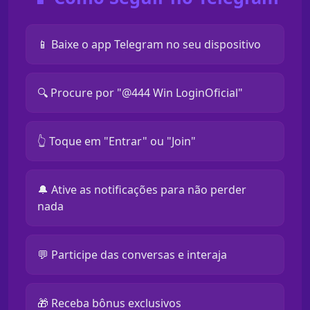
📱 Baixe o app Telegram no seu dispositivo
🔍 Procure por "@444 Win LoginOficial"
👆 Toque em "Entrar" ou "Join"
🔔 Ative as notificações para não perder
nada
💬 Participe das conversas e interaja
🎁 Receba bônus exclusivos