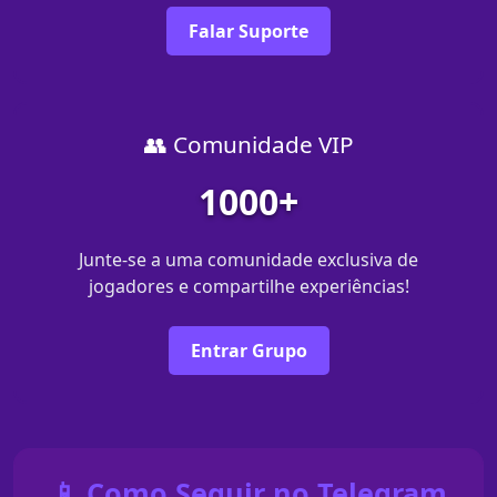
Falar Suporte
👥 Comunidade VIP
1000+
Junte-se a uma comunidade exclusiva de
jogadores e compartilhe experiências!
Entrar Grupo
📱 Como Seguir no Telegram