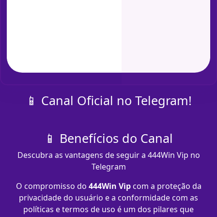
📱 Canal Oficial no Telegram!
📱 Benefícios do Canal
Descubra as vantagens de seguir a 444Win Vip no
Telegram
O compromisso do
444Win Vip
com a proteção da
privacidade do usuário e a conformidade com as
políticas e termos de uso é um dos pilares que