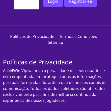
Login
Registrar-se
Políticas de Privacidade
Termos e Condições
Sitemap
Políticas de Privacidade
A 444Win Vip valoriza a privacidade de seus usuários e
está empenhada em proteger todas as informações
pessoais fornecidas durante o uso de nossos canais de
comunicação. Todos os dados coletados são utilizados
exclusivamente para fins de melhoria contínua da
experiência de nossos jogadores.