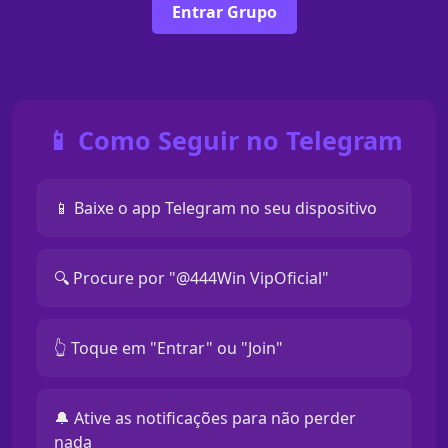
Entrar Grupo
📱 Como Seguir no Telegram
📱 Baixe o app Telegram no seu dispositivo
🔍 Procure por "@444Win VipOficial"
👆 Toque em "Entrar" ou "Join"
🔔 Ative as notificações para não perder
nada