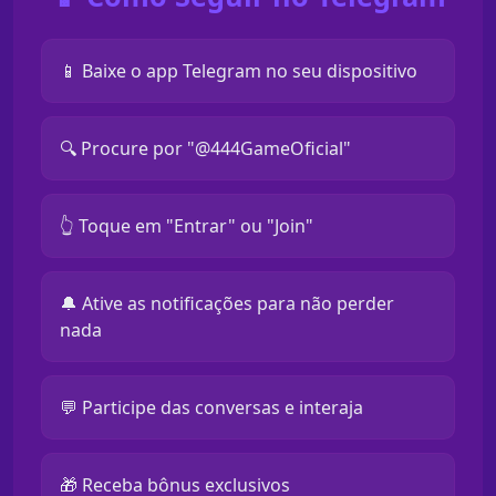
📱 Baixe o app Telegram no seu dispositivo
🔍 Procure por "@444GameOficial"
👆 Toque em "Entrar" ou "Join"
🔔 Ative as notificações para não perder
nada
💬 Participe das conversas e interaja
🎁 Receba bônus exclusivos