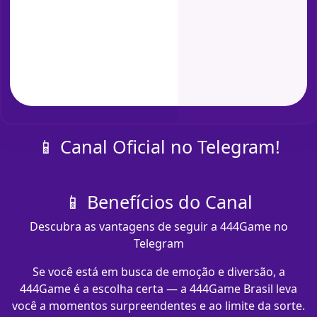
📱 Canal Oficial no Telegram!
📱 Benefícios do Canal
Descubra as vantagens de seguir a 444Game no
Telegram
Se você está em busca de emoção e diversão, a
444Game é a escolha certa — a 444Game Brasil leva
você a momentos surpreendentes e ao limite da sorte.