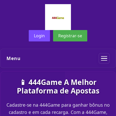
Login
Registrar-se
Menu
📱 444Game A Melhor
Plataforma de Apostas
Cadastre-se na 444Game para ganhar bônus no
cadastro e em cada recarga. Com a 444Game,