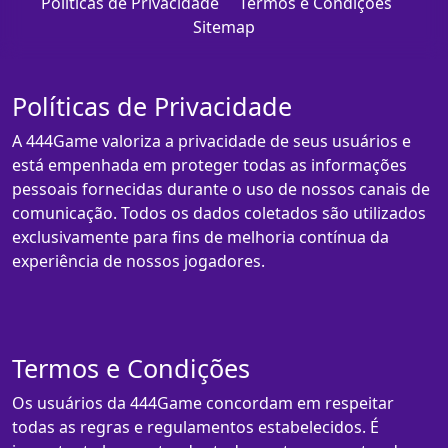
Políticas de Privacidade
Termos e Condições
Sitemap
Políticas de Privacidade
A 444Game valoriza a privacidade de seus usuários e
está empenhada em proteger todas as informações
pessoais fornecidas durante o uso de nossos canais de
comunicação. Todos os dados coletados são utilizados
exclusivamente para fins de melhoria contínua da
experiência de nossos jogadores.
Termos e Condições
Os usuários da 444Game concordam em respeitar
todas as regras e regulamentos estabelecidos. É