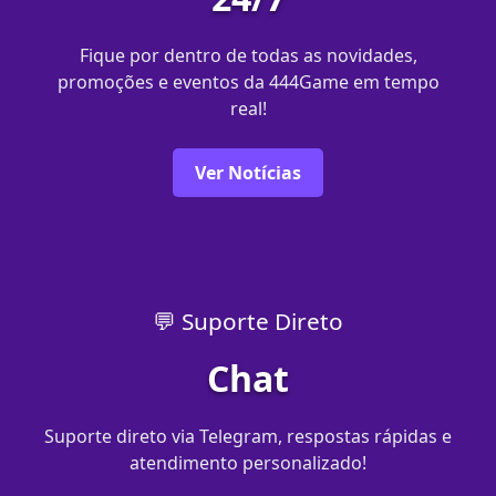
Fique por dentro de todas as novidades,
promoções e eventos da 444Game em tempo
real!
Ver Notícias
💬 Suporte Direto
Chat
Suporte direto via Telegram, respostas rápidas e
atendimento personalizado!