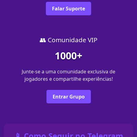
Falar Suporte
👥 Comunidade VIP
1000+
Junte-se a uma comunidade exclusiva de
jogadores e compartilhe experiências!
Entrar Grupo
📱 Como Seguir no Telegram