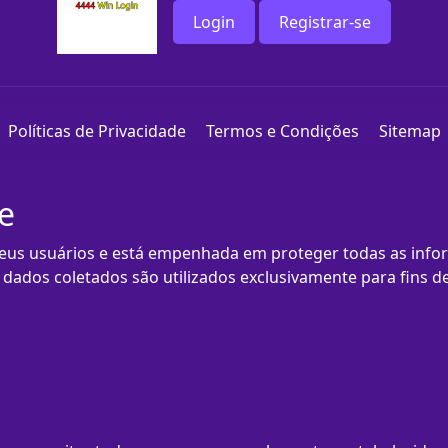
Login
Registrar-se
Políticas de Privacidade
Termos e Condições
Sitemap
de
 seus usuários e está empenhada em proteger todas as inf
dados coletados são utilizados exclusivamente para fins d