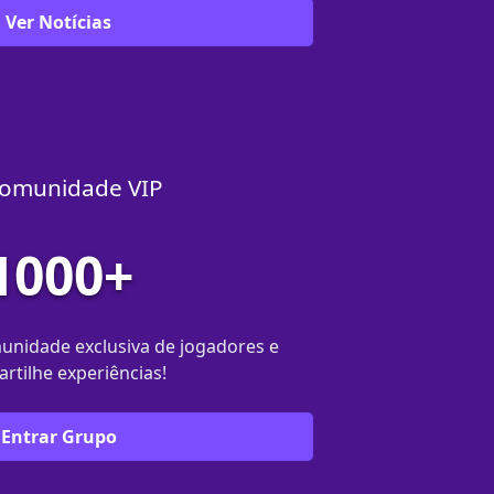
Ver Notícias
Comunidade VIP
1000+
unidade exclusiva de jogadores e
rtilhe experiências!
Entrar Grupo