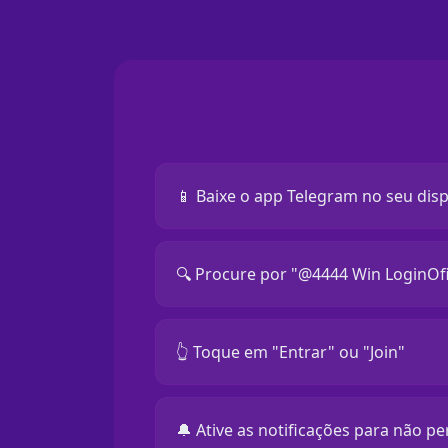
📱 Baixe o app Telegram no seu disp
🔍 Procure por "@4444 Win LoginOfi
👆 Toque em "Entrar" ou "Join"
🔔 Ative as notificações para não p