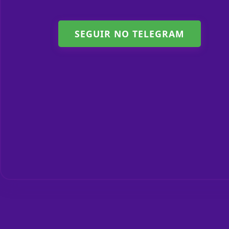
SEGUIR NO TELEGRAM