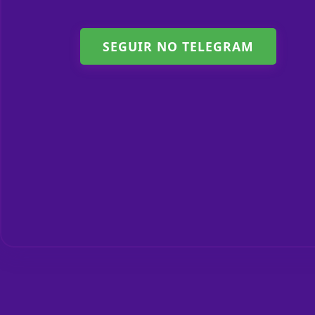
SEGUIR NO TELEGRAM