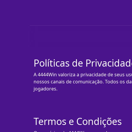
Políticas de Privacida
A 4444Win valoriza a privacidade de seus u
nossos canais de comunicação. Todos os dad
jogadores.
Termos e Condições