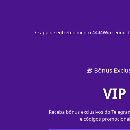
O app de entretenimento 4444Win reúne div
🎁 Bônus Exclu
VIP
Receba bônus exclusivos do Telegra
e códigos promocionai