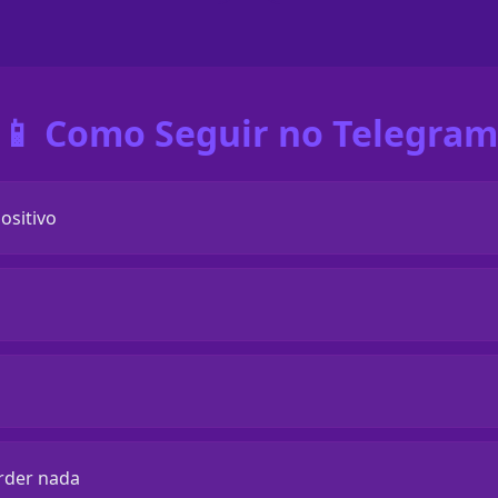
📱 Como Seguir no Telegram
ositivo
erder nada