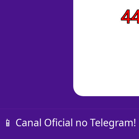
📱 Canal Oficial no Telegram!