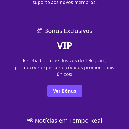
suporte aos novos membros.
🎁 Bônus Exclusivos
VIP
Receba bônus exclusivos do Telegram,
promoções especiais e códigos promocionais
únicos!
Ver Bônus
📢 Notícias em Tempo Real