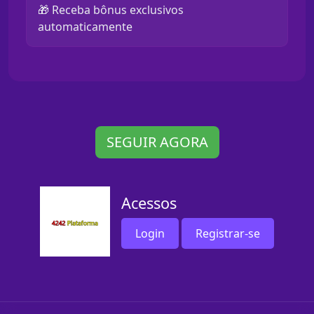
🎁 Receba bônus exclusivos
automaticamente
SEGUIR AGORA
Acessos
Login
Registrar-se