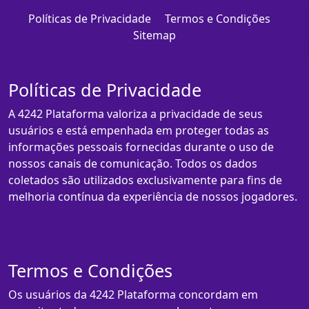
Políticas de Privacidade
Termos e Condições
Sitemap
Políticas de Privacidade
A 4242 Plataforma valoriza a privacidade de seus
usuários e está empenhada em proteger todas as
informações pessoais fornecidas durante o uso de
nossos canais de comunicação. Todos os dados
coletados são utilizados exclusivamente para fins de
melhoria contínua da experiência de nossos jogadores.
Termos e Condições
Os usuários da 4242 Plataforma concordam em