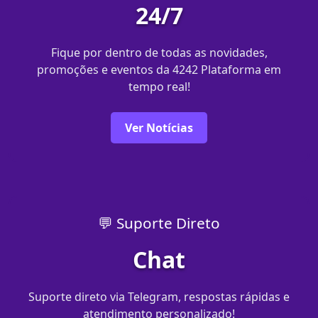
24/7
Fique por dentro de todas as novidades,
promoções e eventos da 4242 Plataforma em
tempo real!
Ver Notícias
💬 Suporte Direto
Chat
Suporte direto via Telegram, respostas rápidas e
atendimento personalizado!