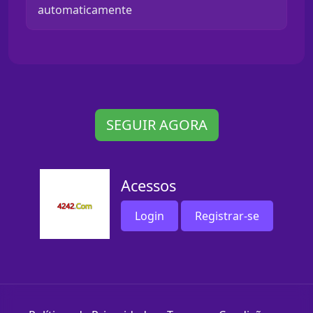
automaticamente
SEGUIR AGORA
Acessos
Login
Registrar-se