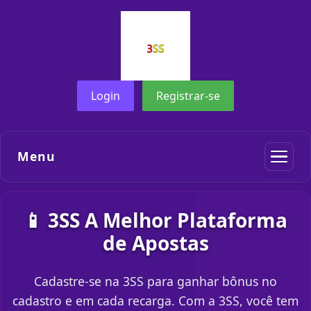
Login
Registrar-se
Menu
📱 3SS A Melhor Plataforma
de Apostas
Cadastre-se na 3SS para ganhar bônus no
cadastro e em cada recarga. Com a 3SS, você tem