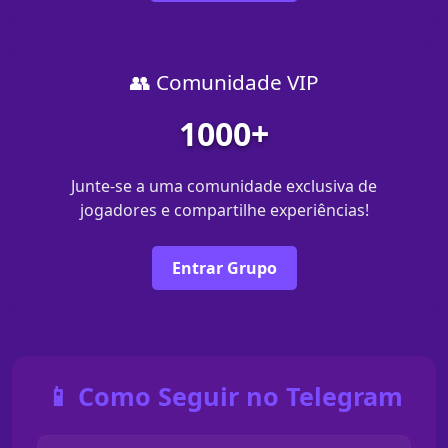
👥 Comunidade VIP
1000+
Junte-se a uma comunidade exclusiva de
jogadores e compartilhe experiências!
Entrar Grupo
📱 Como Seguir no Telegram