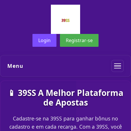
Login
Registrar-se
Menu
📱 39SS A Melhor Plataforma
de Apostas
Cadastre-se na 39SS para ganhar bônus no
cadastro e em cada recarga. Com a 39SS, você