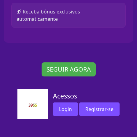
🎁 Receba bônus exclusivos
automaticamente
SEGUIR AGORA
Acessos
Login
Registrar-se