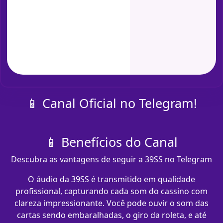
📱 Canal Oficial no Telegram!
📱 Benefícios do Canal
Descubra as vantagens de seguir a 39SS no Telegram
O áudio da 39SS é transmitido em qualidade
profissional, capturando cada som do cassino com
clareza impressionante. Você pode ouvir o som das
cartas sendo embaralhadas, o giro da roleta, e até