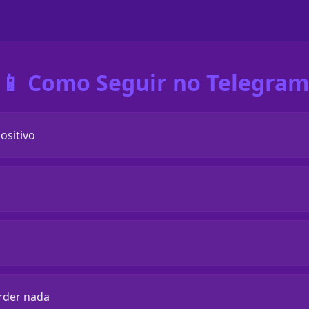
📱 Como Seguir no Telegram
ositivo
erder nada