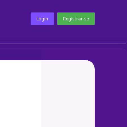
Login
Registrar-se