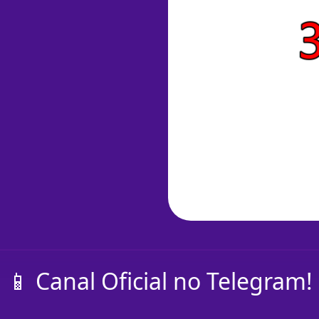
📱 Canal Oficial no Telegram!