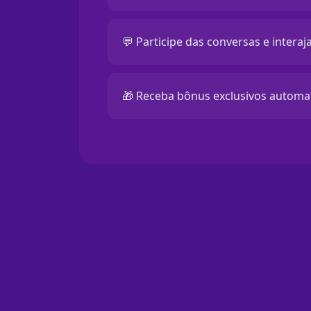
💬 Participe das conversas e interaj
🎁 Receba bônus exclusivos autom