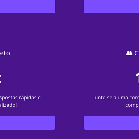
reto
👥 
t
espostas rápidas e
Junte-se a uma com
lizado!
compa
e