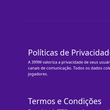
Políticas de Privacida
A 399W valoriza a privacidade de seus usu
canais de comunicação. Todos os dados cole
jogadores.
Termos e Condições