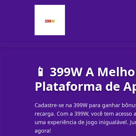
📱 399W A Melho
Plataforma de A
Cadastre-se na 399W para ganhar bônus
recarga. Com a 399W, você tem acesso a
uma experiência de jogo inigualável. J
agora!