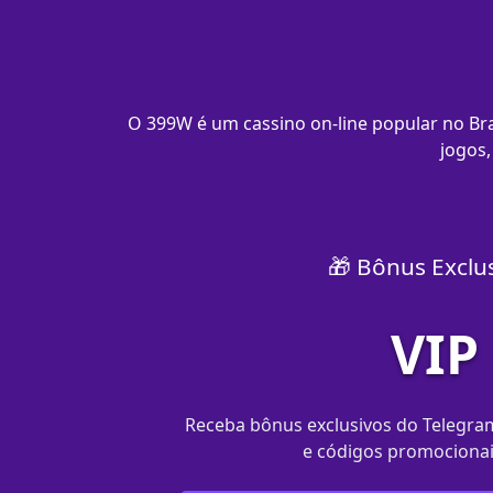
O 399W é um cassino on-line popular no Bra
jogos,
🎁 Bônus Exclu
VIP
Receba bônus exclusivos do Telegra
e códigos promocionai