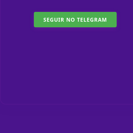
SEGUIR NO TELEGRAM