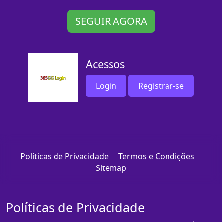
SEGUIR AGORA
Acessos
Login
Registrar-se
Políticas de Privacidade
Termos e Condições
Sitemap
Políticas de Privacidade