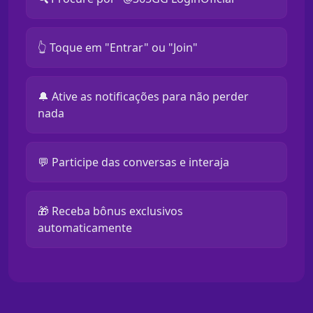
👆 Toque em "Entrar" ou "Join"
🔔 Ative as notificações para não perder
nada
💬 Participe das conversas e interaja
🎁 Receba bônus exclusivos
automaticamente