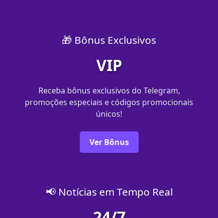
🎁 Bônus Exclusivos
VIP
Receba bônus exclusivos do Telegram,
promoções especiais e códigos promocionais
únicos!
Ver Bônus
📢 Notícias em Tempo Real
24/7