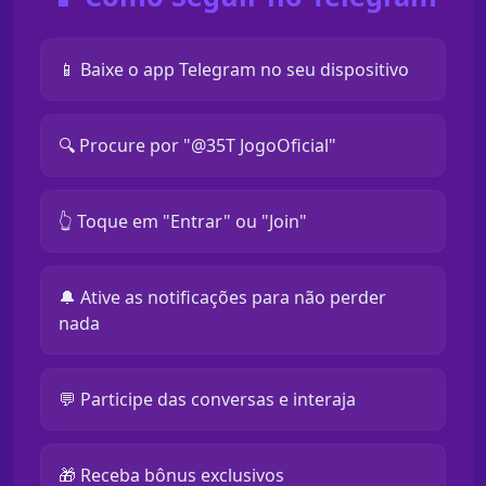
📱 Baixe o app Telegram no seu dispositivo
🔍 Procure por "@35T JogoOficial"
👆 Toque em "Entrar" ou "Join"
🔔 Ative as notificações para não perder
nada
💬 Participe das conversas e interaja
🎁 Receba bônus exclusivos