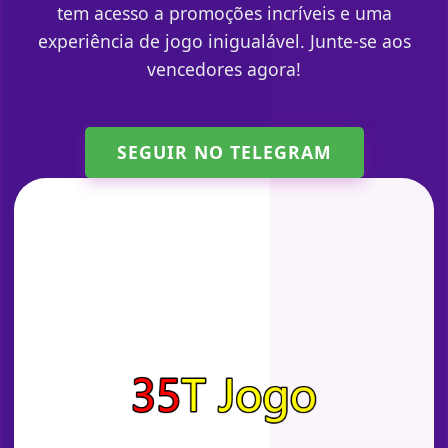
tem acesso a promoções incríveis e uma
experiência de jogo inigualável. Junte-se aos
vencedores agora!
SEGUIR NO TELEGRAM