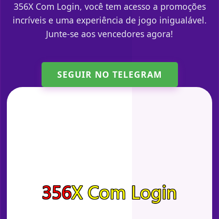
356X Com Login, você tem acesso a promoções
incríveis e uma experiência de jogo inigualável.
Junte-se aos vencedores agora!
SEGUIR NO TELEGRAM