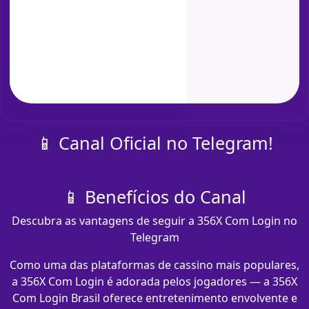
📱 Canal Oficial no Telegram!
📱 Benefícios do Canal
Descubra as vantagens de seguir a 356X Com Login no
Telegram
Como uma das plataformas de cassino mais populares,
a 356X Com Login é adorada pelos jogadores — a 356X
Com Login Brasil oferece entretenimento envolvente e