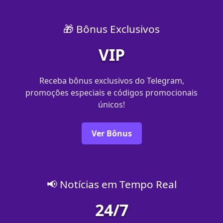
🎁 Bônus Exclusivos
VIP
Receba bônus exclusivos do Telegram,
promoções especiais e códigos promocionais
únicos!
Ver Bônus
📢 Notícias em Tempo Real
24/7