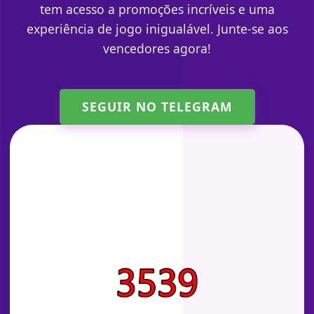
tem acesso a promoções incríveis e uma
experiência de jogo inigualável. Junte-se aos
vencedores agora!
SEGUIR NO TELEGRAM