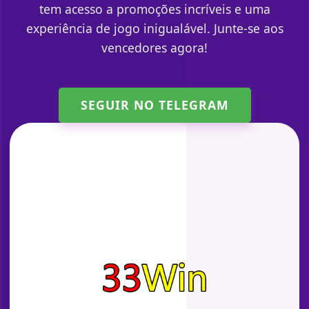
tem acesso a promoções incríveis e uma
experiência de jogo inigualável. Junte-se aos
vencedores agora!
SEGUIR NO TELEGRAM