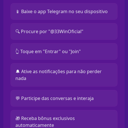
📱 Baixe o app Telegram no seu dispositivo
🔍 Procure por "@33WinOficial"
👆 Toque em "Entrar" ou "Join"
🔔 Ative as notificações para não perder
nada
💬 Participe das conversas e interaja
🎁 Receba bônus exclusivos
automaticamente