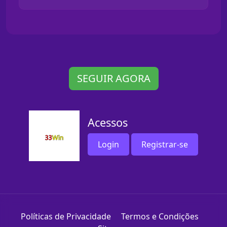
SEGUIR AGORA
Acessos
Login
Registrar-se
Políticas de Privacidade
Termos e Condições