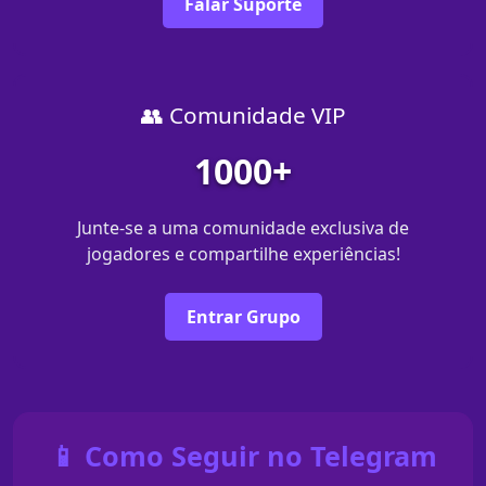
Falar Suporte
👥 Comunidade VIP
1000+
Junte-se a uma comunidade exclusiva de
jogadores e compartilhe experiências!
Entrar Grupo
📱 Como Seguir no Telegram