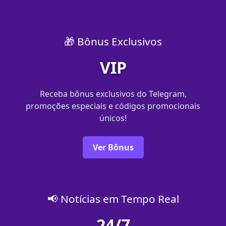
🎁 Bônus Exclusivos
VIP
Receba bônus exclusivos do Telegram,
promoções especiais e códigos promocionais
únicos!
Ver Bônus
📢 Notícias em Tempo Real
24/7