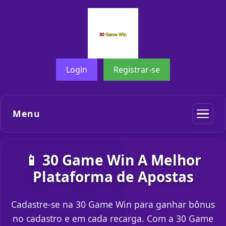
Login
Registrar-se
Menu
📱 30 Game Win A Melhor
Plataforma de Apostas
Cadastre-se na 30 Game Win para ganhar bônus
no cadastro e em cada recarga. Com a 30 Game