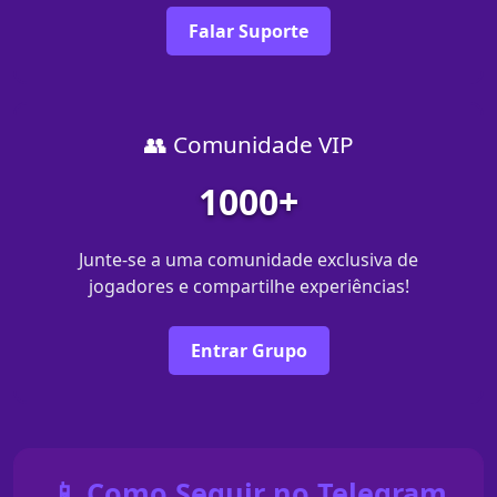
Falar Suporte
👥 Comunidade VIP
1000+
Junte-se a uma comunidade exclusiva de
jogadores e compartilhe experiências!
Entrar Grupo
📱 Como Seguir no Telegram