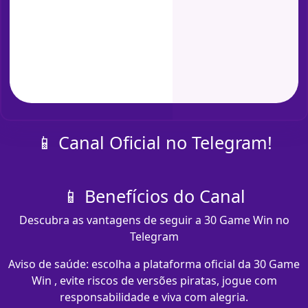
📱 Canal Oficial no Telegram!
📱 Benefícios do Canal
Descubra as vantagens de seguir a 30 Game Win no
Telegram
Aviso de saúde: escolha a plataforma oficial da 30 Game
Win , evite riscos de versões piratas, jogue com
responsabilidade e viva com alegria.