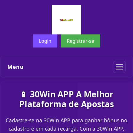
Login
Registrar-se
Menu
📱 30Win APP A Melhor
Plataforma de Apostas
Cadastre-se na 30Win APP para ganhar bônus no
cadastro e em cada recarga. Com a 30Win APP,