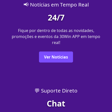
📢 Notícias em Tempo Real
24/7
Fique por dentro de todas as novidades,
promoções e eventos da 30Win APP em tempo
real!
Ver Notícias
💬 Suporte Direto
Chat