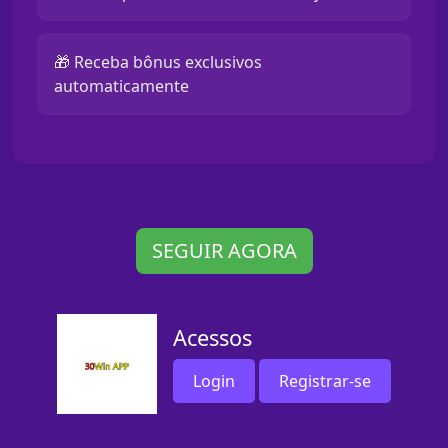
🎁 Receba bônus exclusivos
automaticamente
SEGUIR AGORA
Acessos
Login
Registrar-se