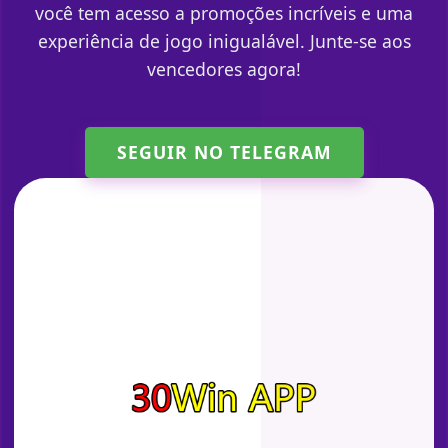
você tem acesso a promoções incríveis e uma
experiência de jogo inigualável. Junte-se aos
vencedores agora!
SEGUIR NO TELEGRAM