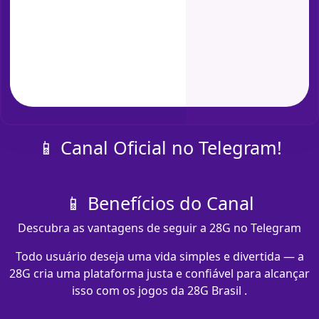
📱 Canal Oficial no Telegram!
📱 Benefícios do Canal
Descubra as vantagens de seguir a 28G no Telegram
Todo usuário deseja uma vida simples e divertida — a
28G cria uma plataforma justa e confiável para alcançar
isso com os jogos da 28G Brasil .