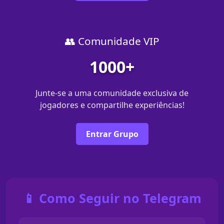
👥 Comunidade VIP
1000+
Junte-se a uma comunidade exclusiva de
jogadores e compartilhe experiências!
Entrar Grupo
📱 Como Seguir no Telegram