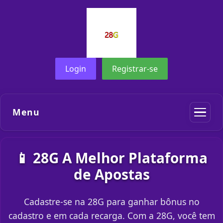
Login
Registrar-se
Menu
📱 28G A Melhor Plataforma
de Apostas
Cadastre-se na 28G para ganhar bônus no
cadastro e em cada recarga. Com a 28G, você tem