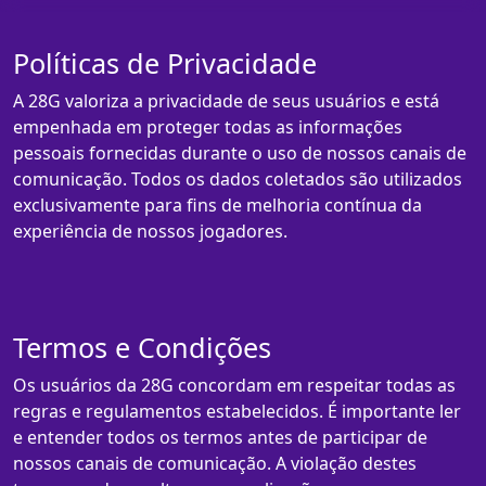
Políticas de Privacidade
A 28G valoriza a privacidade de seus usuários e está
empenhada em proteger todas as informações
pessoais fornecidas durante o uso de nossos canais de
comunicação. Todos os dados coletados são utilizados
exclusivamente para fins de melhoria contínua da
experiência de nossos jogadores.
Termos e Condições
Os usuários da 28G concordam em respeitar todas as
regras e regulamentos estabelecidos. É importante ler
e entender todos os termos antes de participar de
nossos canais de comunicação. A violação destes