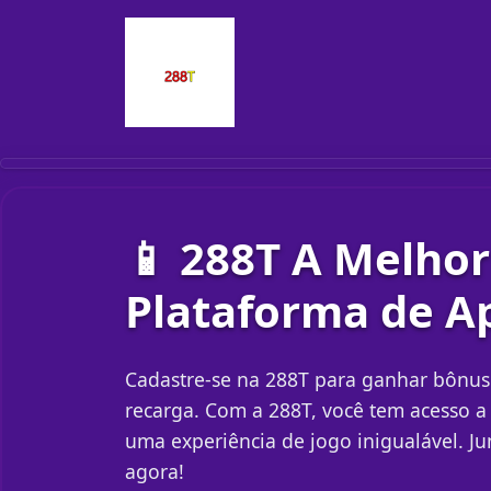
📱 288T A Melhor
Plataforma de A
Cadastre-se na 288T para ganhar bônus
recarga. Com a 288T, você tem acesso a
uma experiência de jogo inigualável. J
agora!