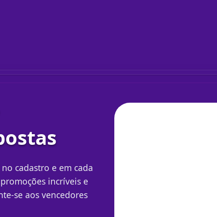
postas
 no cadastro e em cada
 promoções incríveis e
unte-se aos vencedores