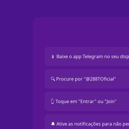
📱 Baixe o app Telegram no seu disp
🔍 Procure por "@288TOficial"
👆 Toque em "Entrar" ou "Join"
🔔 Ative as notificações para não p