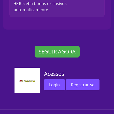
🎁 Receba bônus exclusivos
automaticamente
SEGUIR AGORA
Acessos
Login
Registrar-se