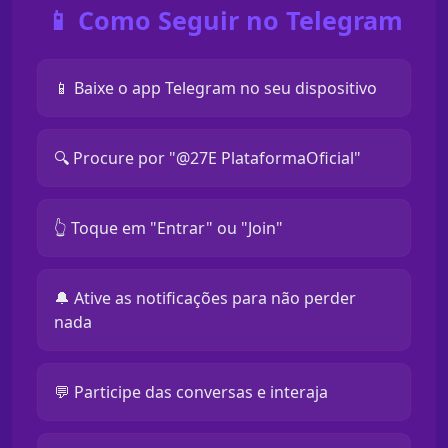
📱 Como Seguir no Telegram
📱 Baixe o app Telegram no seu dispositivo
🔍 Procure por "@27E PlataformaOficial"
👆 Toque em "Entrar" ou "Join"
🔔 Ative as notificações para não perder
nada
💬 Participe das conversas e interaja