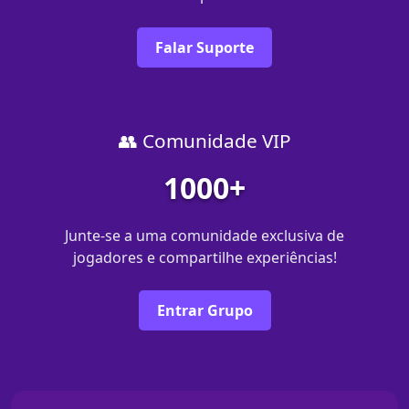
Falar Suporte
👥 Comunidade VIP
1000+
Junte-se a uma comunidade exclusiva de
jogadores e compartilhe experiências!
Entrar Grupo