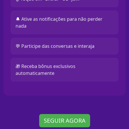
🔔 Ative as notificações para não perder
nada
💬 Participe das conversas e interaja
🎁 Receba bônus exclusivos
automaticamente
SEGUIR AGORA