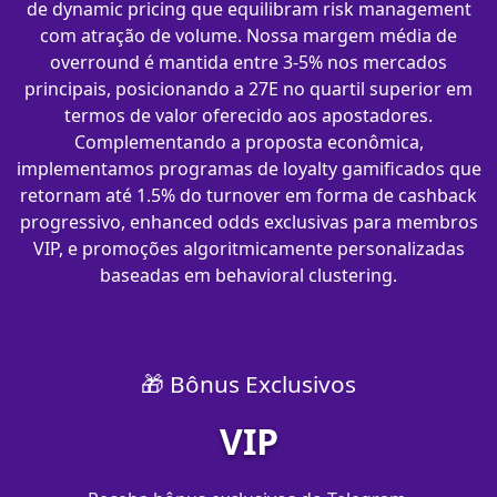
de dynamic pricing que equilibram risk management
com atração de volume. Nossa margem média de
overround é mantida entre 3-5% nos mercados
principais, posicionando a 27E no quartil superior em
termos de valor oferecido aos apostadores.
Complementando a proposta econômica,
implementamos programas de loyalty gamificados que
retornam até 1.5% do turnover em forma de cashback
progressivo, enhanced odds exclusivas para membros
VIP, e promoções algoritmicamente personalizadas
baseadas em behavioral clustering.
🎁 Bônus Exclusivos
VIP