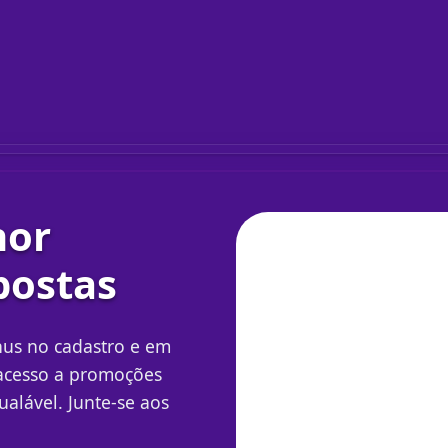
hor
postas
nus no cadastro e em
 acesso a promoções
ualável. Junte-se aos