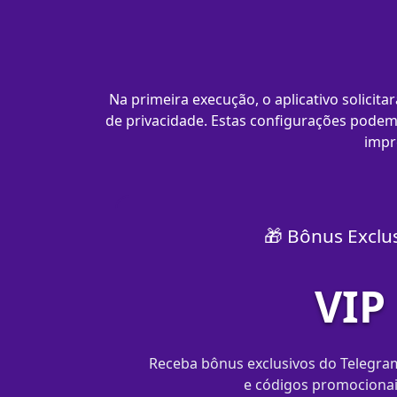
Na primeira execução, o aplicativo solicit
de privacidade. Estas configurações podem
impr
🎁 Bônus Exclu
VIP
Receba bônus exclusivos do Telegra
e códigos promocionai