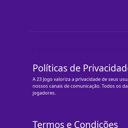
Políticas de Privacida
A 23 Jogo valoriza a privacidade de seus u
nossos canais de comunicação. Todos os dad
jogadores.
Termos e Condições