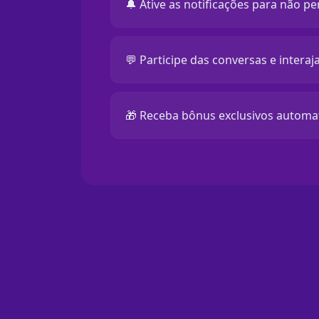
🔔 Ative as notificações para não p
💬 Participe das conversas e interaj
🎁 Receba bônus exclusivos autom