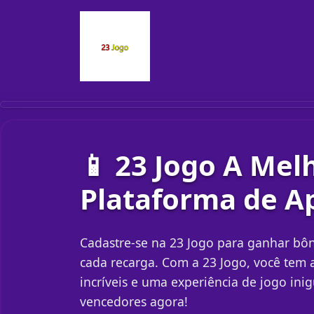
📱 23 Jogo A Mel
Plataforma de A
Cadastre-se na 23 Jogo para ganhar bô
cada recarga. Com a 23 Jogo, você tem
incríveis e uma experiência de jogo inig
vencedores agora!