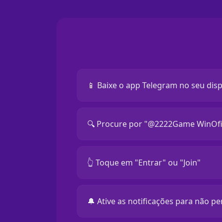
📱 Baixe o app Telegram no seu disp
🔍 Procure por "@2222Game WinOfi
👆 Toque em "Entrar" ou "Join"
🔔 Ative as notificações para não p