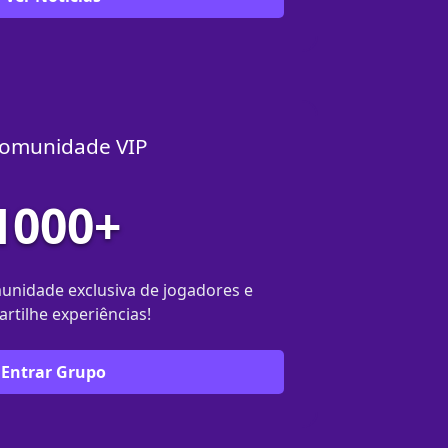
Comunidade VIP
1000+
unidade exclusiva de jogadores e
rtilhe experiências!
Entrar Grupo