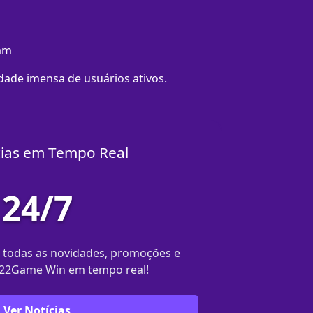
ram
ade imensa de usuários ativos.
cias em Tempo Real
24/7
e todas as novidades, promoções e
222Game Win em tempo real!
Ver Notícias