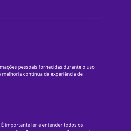
rmações pessoais fornecidas durante o uso
e melhoria contínua da experiência de
É importante ler e entender todos os