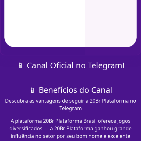
📱 Canal Oficial no Telegram!
📱 Benefícios do Canal
Descubra as vantagens de seguir a 20Br Plataforma no
Telegram
A plataforma 20Br Plataforma Brasil oferece jogos
diversificados — a 20Br Plataforma ganhou grande
influência no setor por seu bom nome e excelente