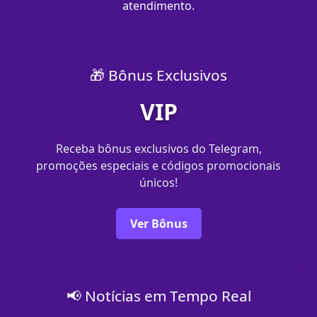
atendimento.
🎁 Bônus Exclusivos
VIP
Receba bônus exclusivos do Telegram,
promoções especiais e códigos promocionais
únicos!
Ver Bônus
📢 Notícias em Tempo Real