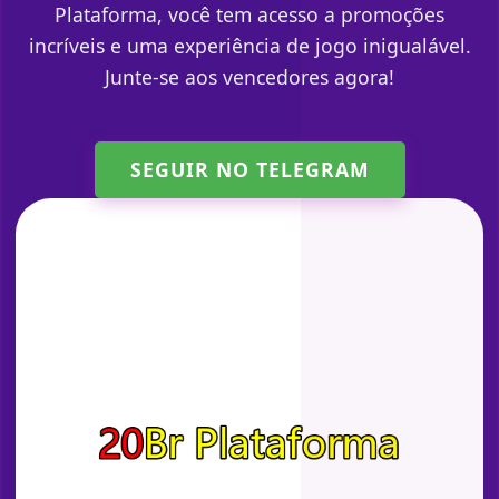
Plataforma, você tem acesso a promoções
incríveis e uma experiência de jogo inigualável.
Junte-se aos vencedores agora!
SEGUIR NO TELEGRAM