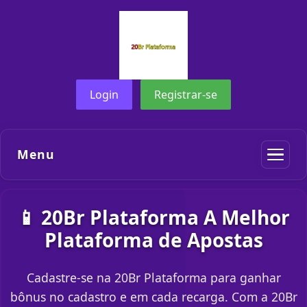
Login
Registrar-se
Menu
📱 20Br Plataforma A Melhor
Plataforma de Apostas
Cadastre-se na 20Br Plataforma para ganhar
bônus no cadastro e em cada recarga. Com a 20Br